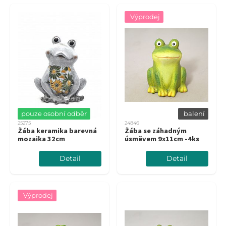
Výprodej
pouze osobní odběr
balení
25275
24846
Žába keramika barevná
Žába se záhadným
mozaika 32cm
úsměvem 9x11cm -4ks
Detail
Detail
Výprodej