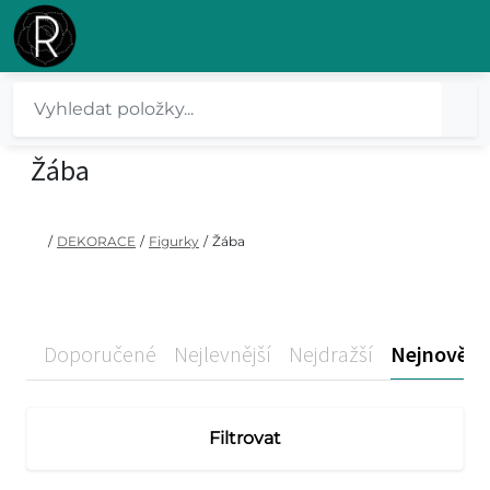
Žába
/
DEKORACE
/
Figurky
/
Žába
Doporučené
Nejlevnější
Nejdražší
Nejnovější
Filtrovat