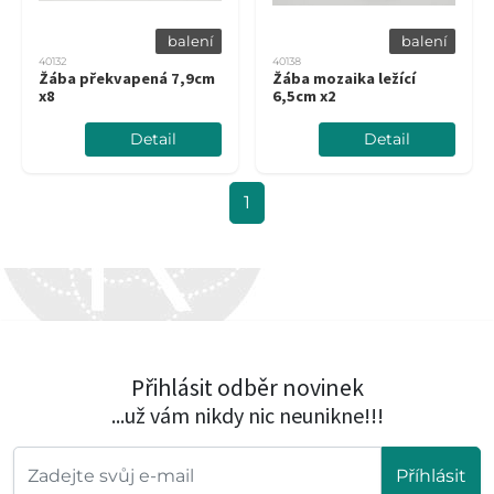
balení
balení
40132
40138
Žába překvapená 7,9cm
Žába mozaika ležící
x8
6,5cm x2
Detail
Detail
1
Přihlásit odběr novinek
...už vám nikdy nic neunikne!!!
Příhlásit