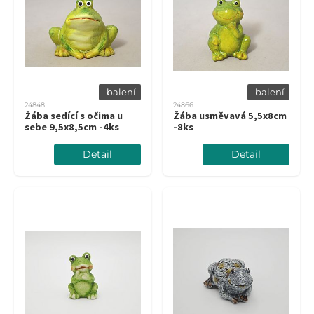
balení
balení
24848
24866
Žába sedící s očima u
Žába usměvavá 5,5x8cm
sebe 9,5x8,5cm -4ks
-8ks
Detail
Detail