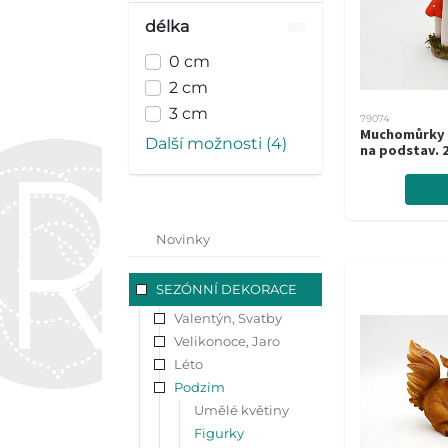
délka
0 cm
2 cm
3 cm
79074
Muchomůrky 
Další možnosti (4)
na podstav. 
Novinky
SEZÓNNÍ DEKORACE
Valentýn, Svatby
Velikonoce, Jaro
Léto
Podzim
Umělé květiny
Figurky