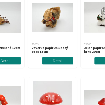
79089
79086
ykulená 12cm
Veverka papír chlupatý
Jelen papír le
ocas 13cm
krku 20cm
Detail
Detail