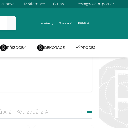
akupovat
Reklamace
O nás
rosa@rosaimport.cz
Kontakty
Srovnání
Přihlásit
PŘÍZDOBY
DEKORACE
VÝPRODEJ
í A-Z
Kód zboží Z-A