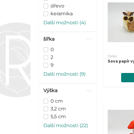
dřevo
keramika
Další možnosti (4)
šířka
0
2
79090
Sova papír v
9
Další možnosti (9)
Výška
0 cm
3,2 cm
5,5 cm
Další možnosti (22)