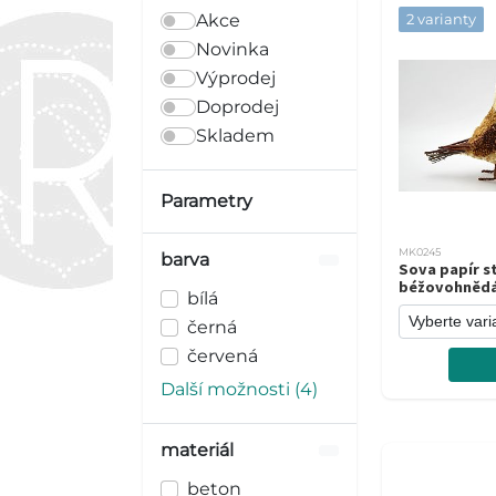
Akce
2 varianty
Novinka
Výprodej
Doprodej
Skladem
Parametry
MK0245
barva
Sova papír st
béžovohněd
bílá
černá
červená
Další možnosti (4)
materiál
beton