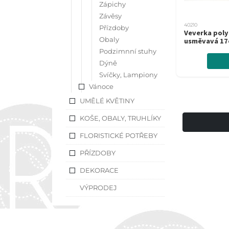
Zápichy
Závěsy
40210
Přízdoby
Veverka poly
Obaly
usměvavá 1
Podzimnní stuhy
Dýně
Svíčky, Lampiony
Vánoce
UMĚLÉ KVĚTINY
KOŠE, OBALY, TRUHLÍKY
FLORISTICKÉ POTŘEBY
PŘÍZDOBY
DEKORACE
VÝPRODEJ