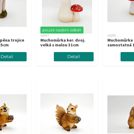
pouze osobní odběr
40267
40259
pěna trojice
Muchomůrka ker. dvoj.
Muchomůrka 
25cm
velká s malou 31cm
samostatná 
Detail
Detail