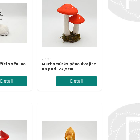
79072
žící s věn. na
Muchomůrky pěna dvojice
na pod. 23,5cm
Detail
Detail