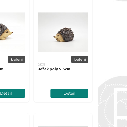
balení
balení
25239
cm
Ježek poly 5,5cm
Detail
Detail