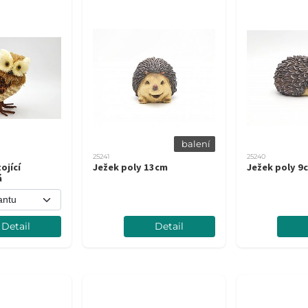
balení
25241
25240
ojící
Ježek poly 13cm
Ježek poly 9
á
Detail
Detail