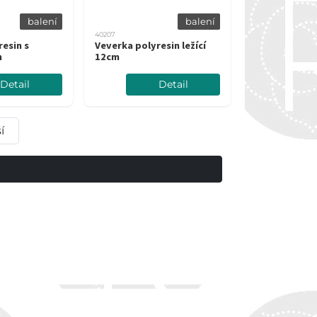
balení
balení
40207
esin s
Veverka polyresin ležící
m
12cm
Detail
Detail
í