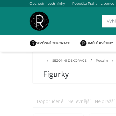
Obchodní podmínky
Pobočka Praha - Lipence
SEZÓNNÍ DEKORACE
UMĚLÉ KVĚTINY
/
SEZÓNNÍ DEKORACE
/
Podzim
/
Figurky
Doporučené
Nejlevnější
Nejdražší