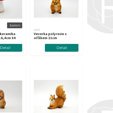
balení
40211
keramika
Veverka polyresin s
16,4cm X4
oříškem 21cm
Detail
Detail