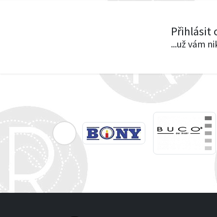
Přihlásit
...už vám n