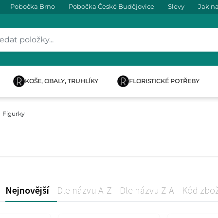
Pobočka Brno
Pobočka České Budějovice
Slevy
Jak n
KOŠE, OBALY, TRUHLÍKY
FLORISTICKÉ POTŘEBY
Figurky
Nejnovější
Dle názvu A-Z
Dle názvu Z-A
Kód zbož