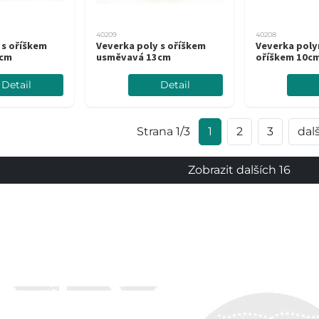
40209
40208
 s oříškem
Veverka poly s oříškem
Veverka polyr
7cm
usměvavá 13cm
oříškem 10c
Detail
Detail
Strana 1/3
1
2
3
dalš
Zobrazit dalších 16