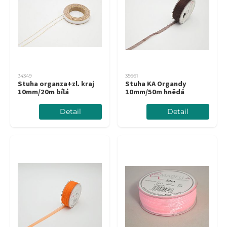
34349
35661
Stuha organza+zl. kraj
Stuha KA Organdy
10mm/20m bílá
10mm/50m hnědá
Detail
Detail