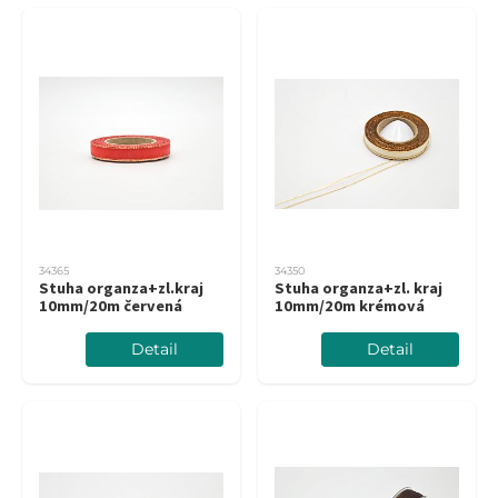
34365
34350
Stuha organza+zl.kraj
Stuha organza+zl. kraj
10mm/20m červená
10mm/20m krémová
Detail
Detail