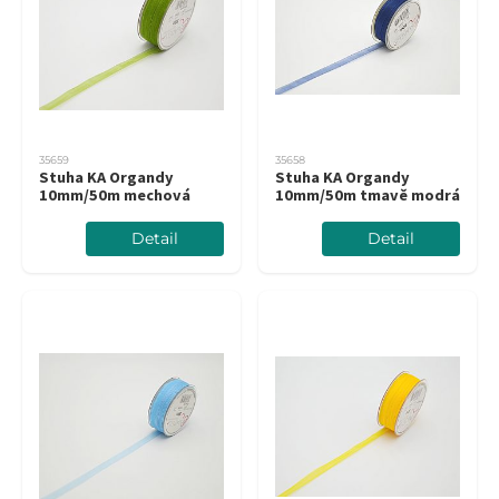
35659
35658
Stuha KA Organdy
Stuha KA Organdy
10mm/50m mechová
10mm/50m tmavě modrá
Detail
Detail