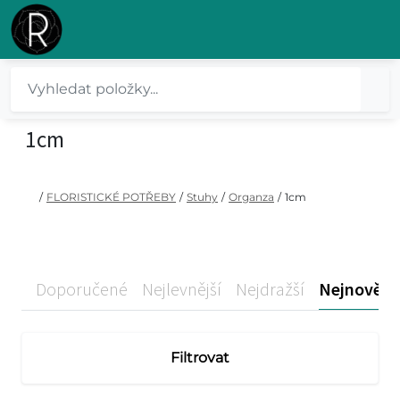
1cm
/
FLORISTICKÉ POTŘEBY
/
Stuhy
/
Organza
/
1cm
Doporučené
Nejlevnější
Nejdražší
Nejnovější
Filtrovat