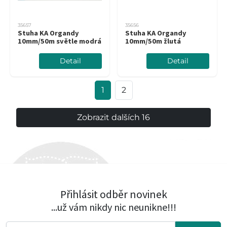
35657
35656
Stuha KA Organdy
Stuha KA Organdy
10mm/50m světle modrá
10mm/50m žlutá
Detail
Detail
1
2
Zobrazit dalších 16
Přihlásit odběr novinek
...už vám nikdy nic neunikne!!!