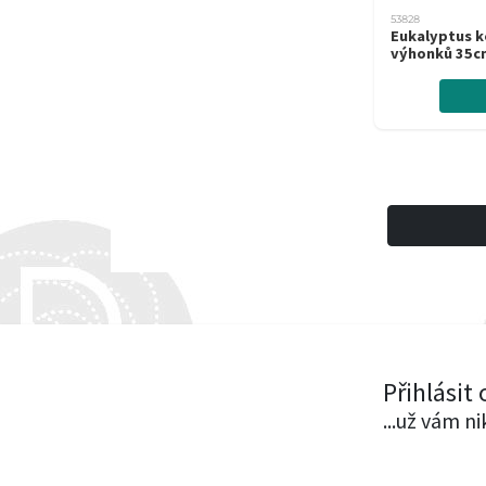
53828
Eukalyptus k
výhonků 35c
Přihlásit
...už vám n