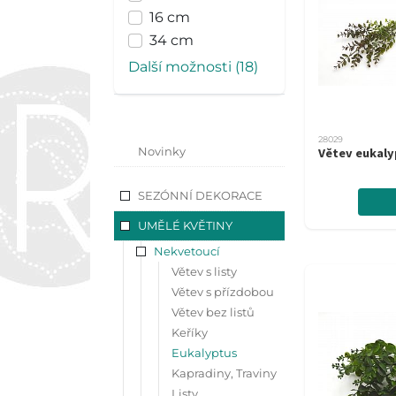
16 cm
34 cm
Další možnosti (18)
28029
Novinky
Větev eukaly
SEZÓNNÍ DEKORACE
UMĚLÉ KVĚTINY
Nekvetoucí
Větev s listy
Větev s přízdobou
Větev bez listů
Keříky
Eukalyptus
Kapradiny, Traviny
Listy