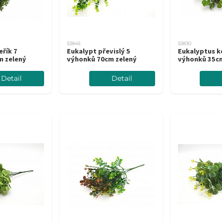
53845
53830
eřík 7
Eukalypt převislý 5
Eukalyptus ke
m zelený
výhonků 70cm zelený
výhonků 35c
Detail
Detail