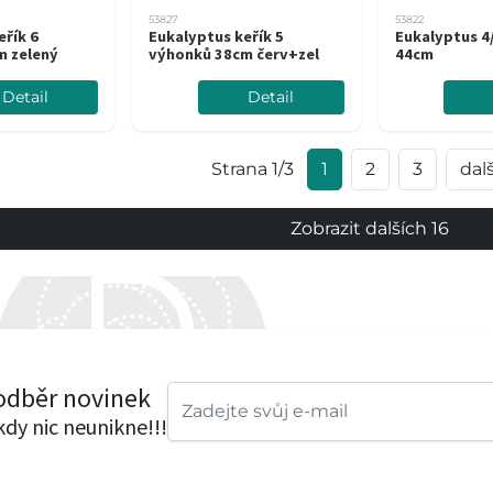
53827
53822
eřík 6
Eukalyptus keřík 5
Eukalyptus 4
m zelený
výhonků 38cm červ+zel
44cm
Detail
Detail
Strana 1/3
1
2
3
dalš
Zobrazit dalších 16
 odběr novinek
ikdy nic neunikne!!!