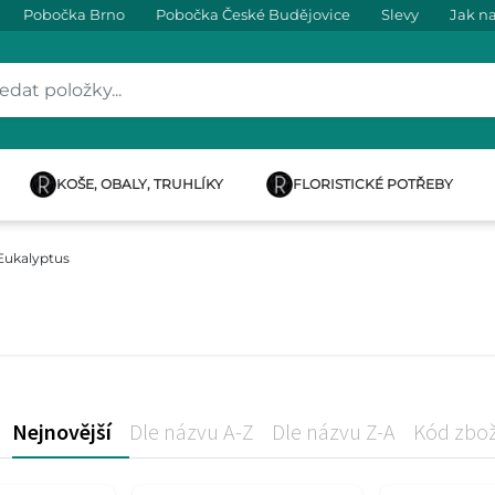
Pobočka Brno
Pobočka České Budějovice
Slevy
Jak n
KOŠE, OBALY, TRUHLÍKY
FLORISTICKÉ POTŘEBY
Eukalyptus
Nejnovější
Dle názvu A-Z
Dle názvu Z-A
Kód zbož