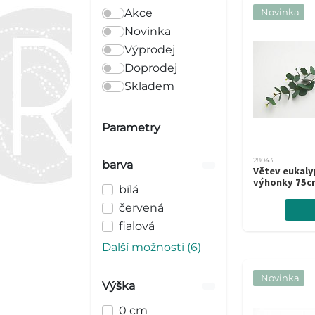
Akce
Novinka
Novinka
Výprodej
Doprodej
Skladem
Parametry
28043
barva
Větev eukaly
výhonky 75c
bílá
červená
fialová
Další možnosti (6)
Novinka
Výška
0 cm