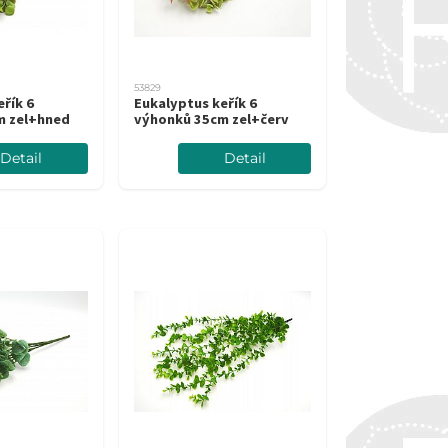
53829
řík 6
Eukalyptus keřík 6
m zel+hned
výhonků 35cm zel+červ
Detail
Detail