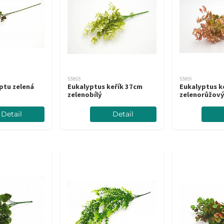
53853
53851
ptu zelená
Eukalyptus keřík 37cm
Eukalyptus k
zelenobílý
zelenorůžov
Detail
Detail