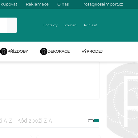
akupovat
Reklamace
O nás
rosa@rosaimport.cz
Kontakty
Srovnání
Přihlásit
PŘÍZDOBY
DEKORACE
VÝPRODEJ
í A-Z
Kód zboží Z-A