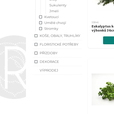
Sukulenty
Jmelí
Kvetoucí
Umělé chvojí
53846
Eukalyptus k
Stromky
výhonků 36c
KOŠE, OBALY, TRUHLÍKY
FLORISTICKÉ POTŘEBY
PŘÍZDOBY
DEKORACE
VÝPRODEJ