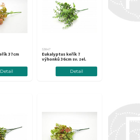
53847
eřík 37cm
Eukalyptus keřík 7
ý
výhonků 36cm sv. zel.
Detail
Detail