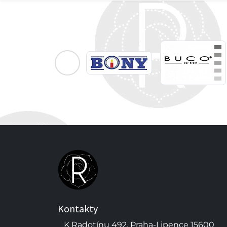
Kontakty
K Radotínu 492, Praha-Lipence 15600