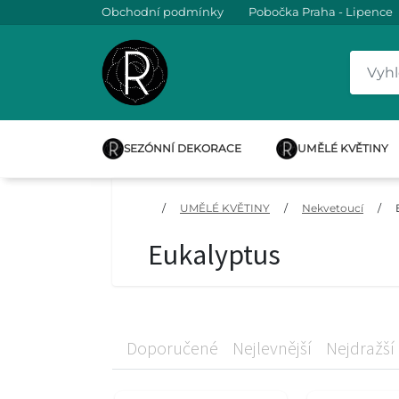
Obchodní podmínky
Pobočka Praha - Lipence
SEZÓNNÍ DEKORACE
UMĚLÉ KVĚTINY
/
UMĚLÉ KVĚTINY
/
Nekvetoucí
/
Eukalyptus
Doporučené
Nejlevnější
Nejdražší