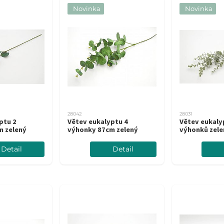
Novinka
Novinka
28042
28031
ptu 2
Větev eukalyptu 4
Větev eukaly
m zelený
výhonky 87cm zelený
výhonků zele
Detail
Detail