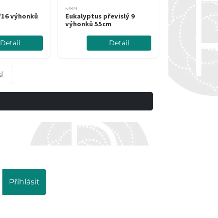
53819
/16 výhonků
Eukalyptus převislý 9
výhonků 55cm
Detail
Detail
í
Příhlásit