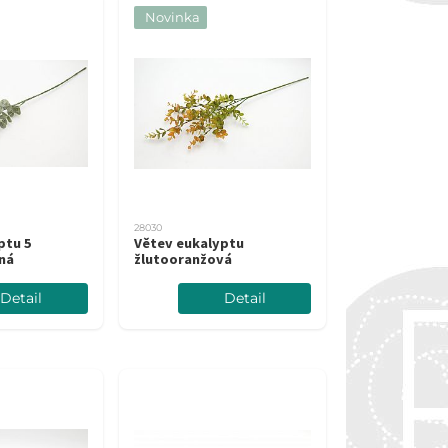
Novinka
28030
ptu 5
Větev eukalyptu
ná
žlutooranžová
Detail
Detail