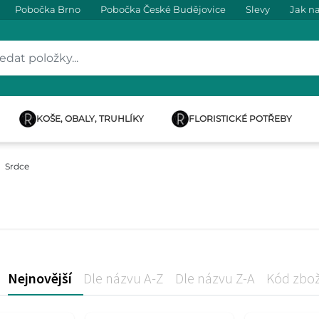
Pobočka Brno
Pobočka České Budějovice
Slevy
Jak n
KOŠE, OBALY, TRUHLÍKY
FLORISTICKÉ POTŘEBY
Srdce
Nejnovější
Dle názvu A-Z
Dle názvu Z-A
Kód zbož