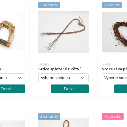
2 varianty
5 variant
MK0332
MK0194
k
Srdce spletené z větví
Srdce réva př
Detail
Detail
3 varianty
Výprodej