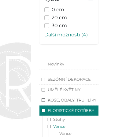
0 cm
20 cm
30 cm
Další možnosti (4)
Novinky
SEZÓNNÍ DEKORACE
UMĚLÉ KVĚTINY
KOŠE, OBALY, TRUHLÍKY
FLORISTICKÉ POTŘEBY
Stuhy
Věnce
Věnce