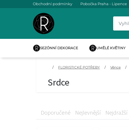
Obchodní podmínky
Pobočka Praha - Lipence
SEZÓNNÍ DEKORACE
UMĚLÉ KVĚTINY
/
FLORISTICKÉ POTŘEBY
/
Věnce
/
Srdce
Doporučené
Nejlevnější
Nejdražší