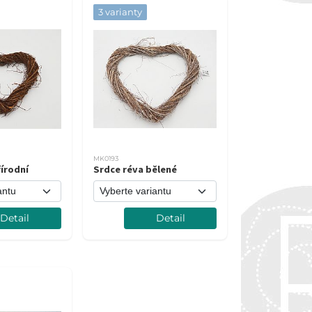
3 varianty
MK0193
írodní
Srdce réva bělené
Detail
Detail