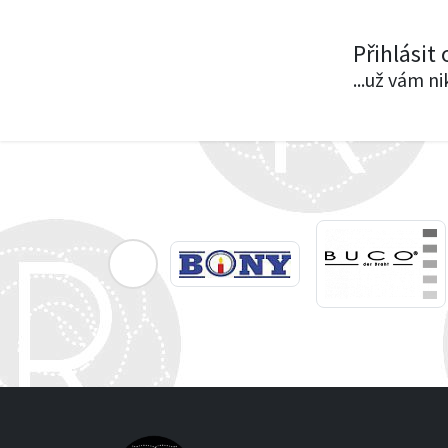
Přihlásit
...už vám n