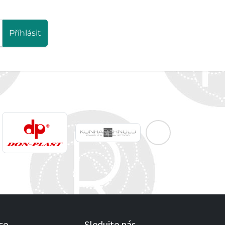
Příhlásit
ce
Sledujte nás