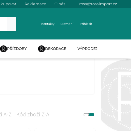
akupovat
Reklamace
O nás
rosa@rosaimport.cz
Kontakty
Srovnání
Přihlásit
PŘÍZDOBY
DEKORACE
VÝPRODEJ
í A-Z
Kód zboží Z-A