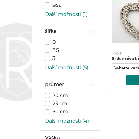
sisal
Další možnosti (1)
šířka
0
2,5
MK0181
3
Srdce réva b
Další možnosti (5)
průměr
20 cm
25 cm
30 cm
Další možnosti (4)
Výška