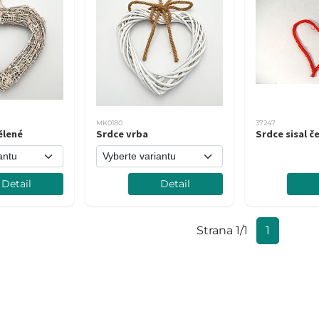
MK0180
37247
ělené
Srdce vrba
Srdce sisal 
Detail
Detail
Strana 1/1
1