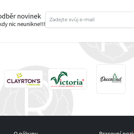
 odběr novinek
ikdy nic neunikne!!!
O nákupu
Pracovní pozi