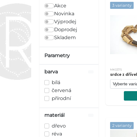
Akce
3 varianty
Novinka
Výprodej
Doprodej
Skladem
Parametry
MK0375
barva
srdce z dříve
bílá
červená
přírodní
materiál
dřevo
2 varianty
réva