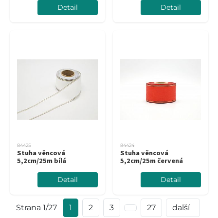
Detail
Detail
84425
84424
Stuha věncová
Stuha věncová
5,2cm/25m bílá
5,2cm/25m červená
Detail
Detail
Strana 1/27
1
2
3
27
další