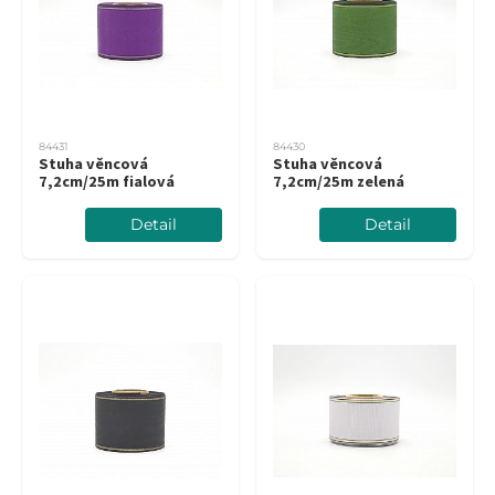
84431
84430
Stuha věncová
Stuha věncová
7,2cm/25m fialová
7,2cm/25m zelená
Detail
Detail