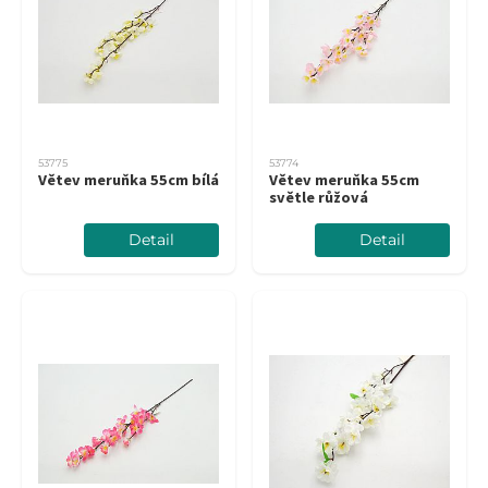
53775
53774
Větev meruňka 55cm bílá
Větev meruňka 55cm
světle růžová
Detail
Detail