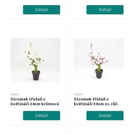
Detail
Detail
78674
78675
Stromek třešeň v
Stromek třešeň v
květináči 34cm krémová
květináči 34cm sv. růž.
Detail
Detail