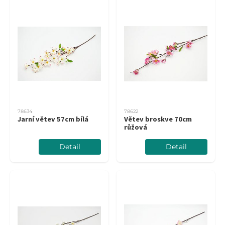
78634
78622
Jarní větev 57cm bílá
Větev broskve 70cm
růžová
Detail
Detail