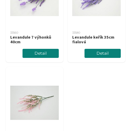
33560
33580
Levandule 7 výhonků
Levandule keřík 35cm
40cm
fialová
Detail
Detail