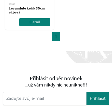
33583
Levandule keřík 35cm
růžová
Detail
1
Přihlásit odběr novinek
...už vám nikdy nic neunikne!!!
Příhlásit