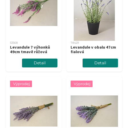
53568
78429
Levandule 7 výhonků
Levandule v obalu 47cm
49cm tmavě růžová
fialová
Detail
Detail
Výprodej
Výprodej