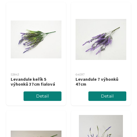
53843
64097
Levandule keřík 5
Levandule 7 výhonků
výhonků 37cm fialová
47cm
Detail
Detail