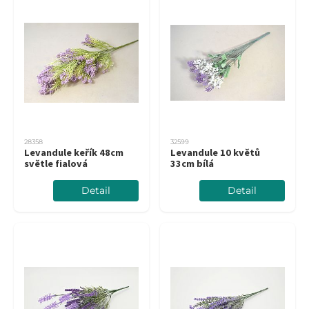
28358
32599
Levandule keřík 48cm
Levandule 10 květů
světle fialová
33cm bílá
Detail
Detail