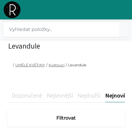
Levandule
/
UMĚLÉ KVĚTINY
/
Kvetoucí
/
Levandule
Doporučené
Nejlevnější
Nejdražší
Nejnovější
Filtrovat