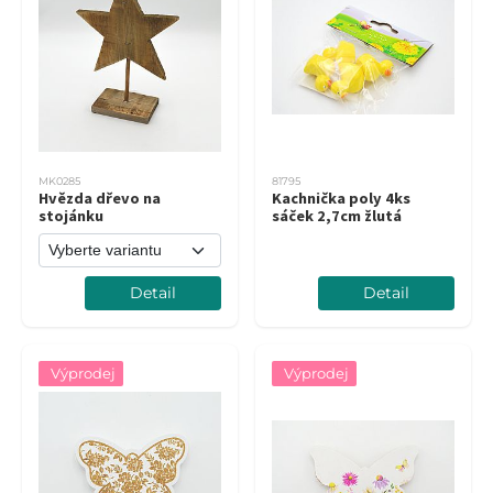
MK0285
81795
Hvězda dřevo na
Kachnička poly 4ks
stojánku
sáček 2,7cm žlutá
Detail
Detail
Výprodej
Výprodej