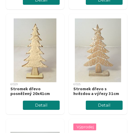
61329
61325
Stromek dřevo
Stromek dřevo s
posněžený 20x41cm
hvězdou a výřezy 31cm
Detail
Detail
Výprodej