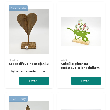
3 varianty
MK0345
59545
Srdce dřevo na stojánku
Kolečko plech na
podstavci s jahodníkem
Detail
Detail
2 varianty