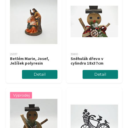
25337
39810
Betlém Marie, Josef,
Sněhulák dřevo v
Ježíšek polyresin
cylindru 18x37cm
Detail
Detail
Výprodej