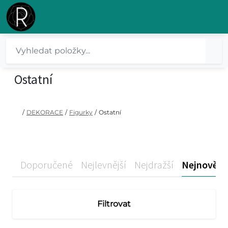
Ostatní
/
DEKORACE
/
Figurky
/
Ostatní
Doporučené
Nejlevnější
Nejdražší
Nejnovější
Filtrovat