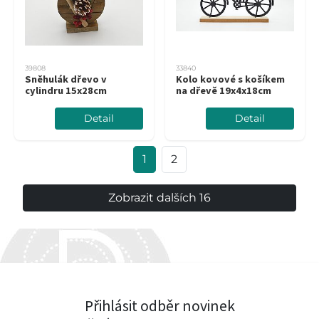
39808
33840
Sněhulák dřevo v
Kolo kovové s košíkem
cylindru 15x28cm
na dřevě 19x4x18cm
Detail
Detail
1
2
Zobrazit dalších 16
Přihlásit odběr novinek