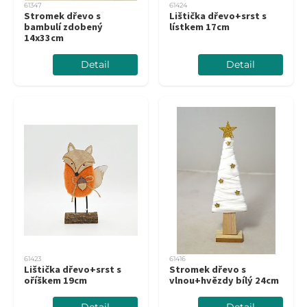
61347
61424
Stromek dřevo s
Lištička dřevo+srst s
bambulí zdobený
lístkem 17cm
14x33cm
Detail
Detail
61423
61416
Lištička dřevo+srst s
Stromek dřevo s
oříškem 19cm
vlnou+hvězdy bílý 24cm
Detail
Detail