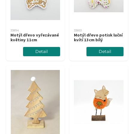
33894
33853
Motýl dřevo vyřezávané
Motýl dřevo potisk luční
květiny 11cm
kvítí 13cm bílý
Detail
Detail