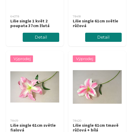
64078
78418
Lilie single 1 květ 2
Lilie single 61cm světle
poupata 37cm žlutá
růžová
Detail
Detail
Výprodej
Výprodej
78419
78420
Lilie single 61cm světle
Lilie single 61cm tmavě
fialová
růžová + bílá