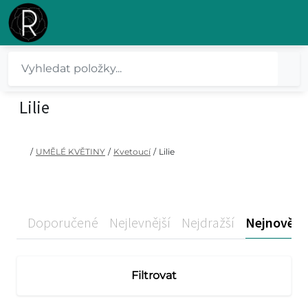
Lilie
/
UMĚLÉ KVĚTINY
/
Kvetoucí
/
Lilie
Doporučené
Nejlevnější
Nejdražší
Nejnovější
Filtrovat