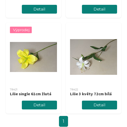
Detail
Detail
Výprodej
78421
78422
Lilie single 61cm žlutá
Lilie 3 květy 72cm bílá
Detail
Detail
1