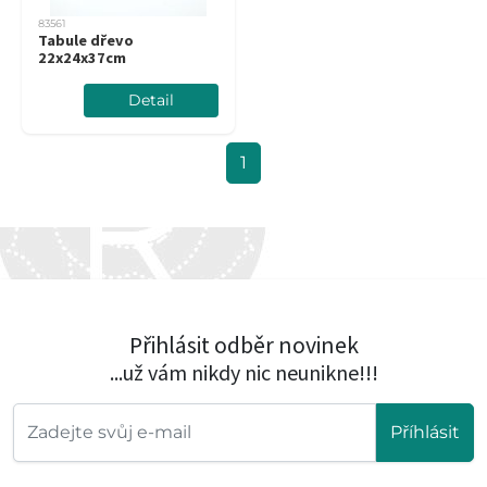
83561
Tabule dřevo
22x24x37cm
Detail
1
Přihlásit odběr novinek
...už vám nikdy nic neunikne!!!
Příhlásit