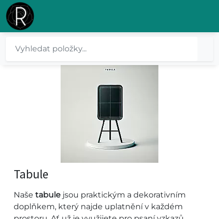
Tabule
Naše
tabule
jsou praktickým a dekorativním
doplňkem, který najde uplatnění v každém
prostoru. Ať už je využijete pro psaní vzkazů,