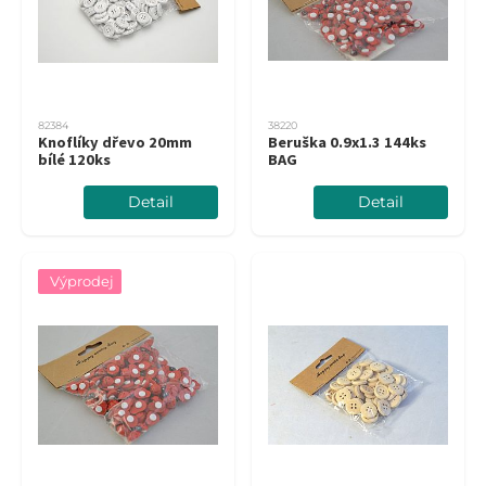
82384
38220
Knoflíky dřevo 20mm
Beruška 0.9x1.3 144ks
bílé 120ks
BAG
Detail
Detail
Výprodej