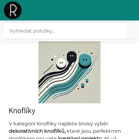
Knoflíky
V kategorii Knoflíky najdete široký výběr
dekorativních knoflíků,
které jsou perfektním
doplňkem pro vaše
kreativní projekty.
Ať už