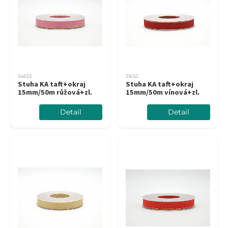
34653
31652
Stuha KA taft+okraj
Stuha KA taft+okraj
15mm/50m růžová+zl.
15mm/50m vínová+zl.
Detail
Detail