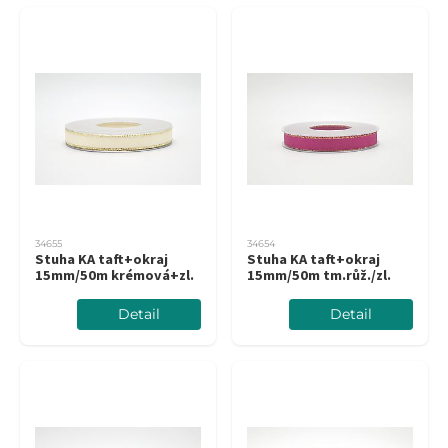
34655
34654
Stuha KA taft+okraj
Stuha KA taft+okraj
15mm/50m krémová+zl.
15mm/50m tm.růž./zl.
Detail
Detail