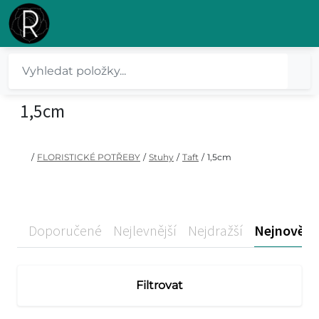
1,5cm
/
FLORISTICKÉ POTŘEBY
/
Stuhy
/
Taft
/
1,5cm
Doporučené
Nejlevnější
Nejdražší
Nejnovější
Filtrovat