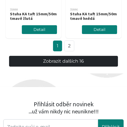
35888
35886
Stuha KA taft 15mm/50m
Stuha KA taft 15mm/50m
tmavě žlutá
tmavě hnědá
Detail
Detail
1
2
Zobrazit dalších 16
Přihlásit odběr novinek
...už vám nikdy nic neunikne!!!
Příhlásit