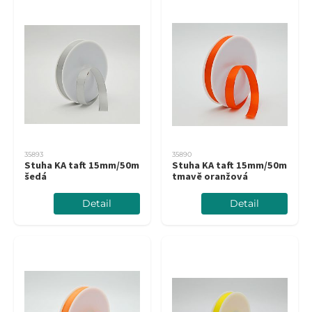
35893
35890
Stuha KA taft 15mm/50m
Stuha KA taft 15mm/50m
šedá
tmavě oranžová
Detail
Detail