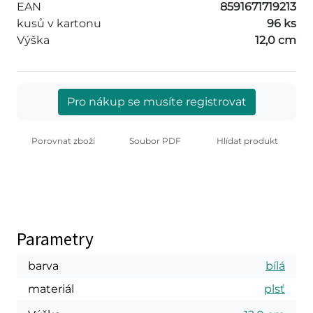
EAN
8591671719213
kusů v kartonu
96 ks
Výška
12,0 cm
Pro nákup se musíte registrovat
Porovnat zboží
Soubor PDF
Hlídat produkt
Parametry
barva
bílá
materiál
plsť