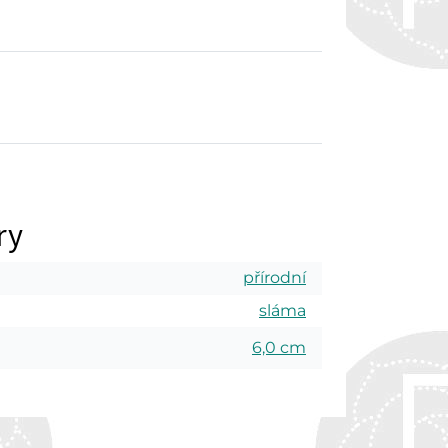
ry
přírodní
sláma
6,0 cm