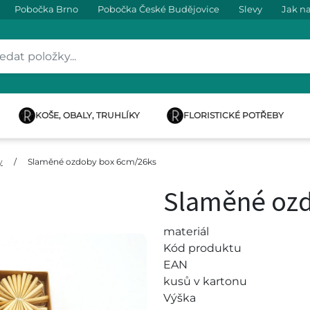
Pobočka Brno
Pobočka České Budějovice
Slevy
Jak n
KOŠE, OBALY, TRUHLÍKY
FLORISTICKÉ POTŘEBY
y
/
Slaměné ozdoby box 6cm/26ks
Slaměné ozd
materiál
Kód produktu
EAN
kusů v kartonu
Výška