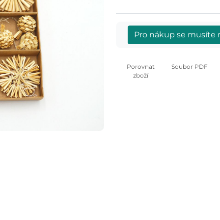
Pro nákup se musíte r
Porovnat
Soubor PDF
zboží