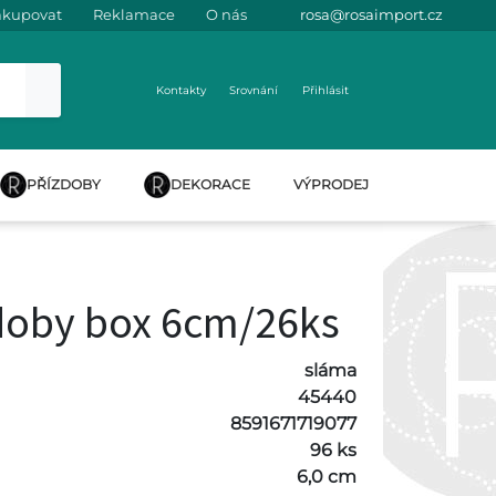
akupovat
Reklamace
O nás
rosa@rosaimport.cz
Kontakty
Srovnání
Přihlásit
PŘÍZDOBY
DEKORACE
VÝPRODEJ
oby box 6cm/26ks
sláma
45440
8591671719077
96 ks
6,0 cm