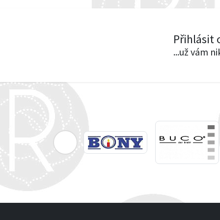
Přihlásit
...už vám n