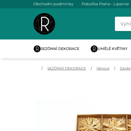
Obchodní podmínky
Pobočka Praha - Lipence
SEZÓNNÍ DEKORACE
UMĚLÉ KVĚTINY
/
SEZÓNNÍ DEKORACE
/
Vánoce
/
Závěs