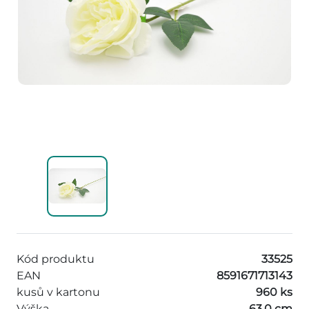
Kód produktu
33525
EAN
8591671713143
kusů v kartonu
960 ks
Výška
63,0 cm