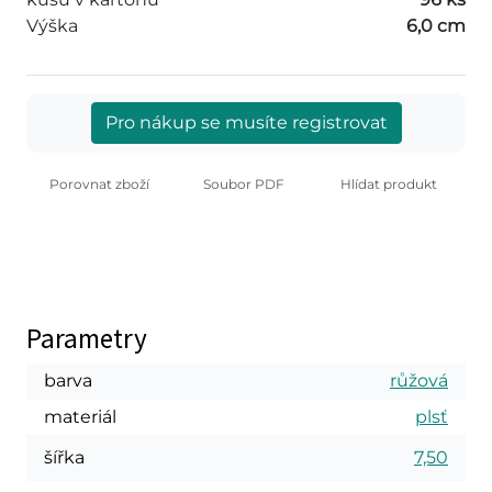
Výška
6,0 cm
Pro nákup se musíte registrovat
Porovnat zboží
Soubor PDF
Hlídat produkt
Parametry
barva
růžová
materiál
plsť
šířka
7,50