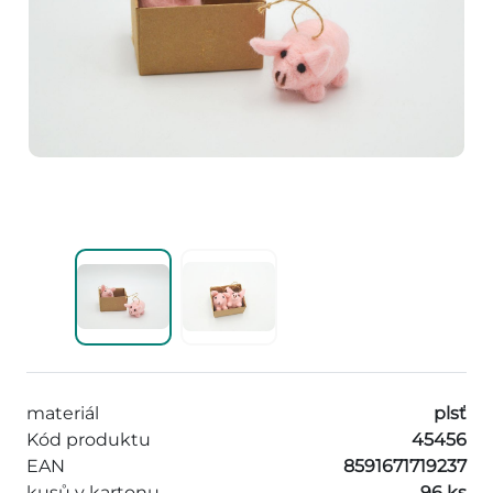
materiál
plsť
Kód produktu
45456
EAN
8591671719237
kusů v kartonu
96 ks