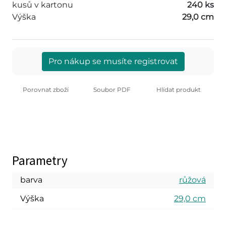
kusů v kartonu
240 ks
Výška
29,0 cm
Pro nákup se musíte registrovat
Porovnat zboží
Soubor PDF
Hlídat produkt
Parametry
barva
růžová
Výška
29,0 cm