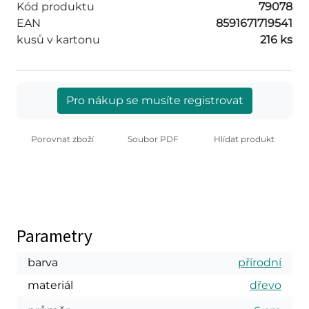
Kód produktu
79078
EAN
8591671719541
kusů v kartonu
216 ks
Pro nákup se musíte registrovat
Porovnat zboží
Soubor PDF
Hlídat produkt
Parametry
barva
přírodní
materiál
dřevo