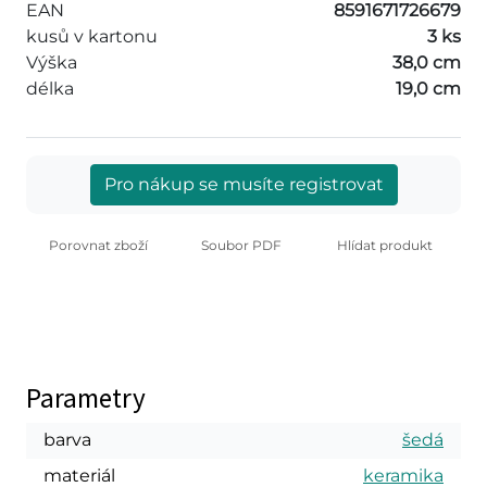
EAN
8591671726679
kusů v kartonu
3 ks
Výška
38,0 cm
délka
19,0 cm
Pro nákup se musíte registrovat
Porovnat zboží
Soubor PDF
Hlídat produkt
Parametry
barva
šedá
materiál
keramika