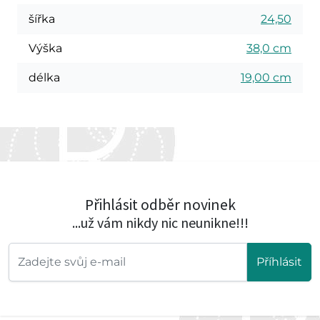
šířka
24,50
Výška
38,0 cm
délka
19,00 cm
Přihlásit odběr novinek
...už vám nikdy nic neunikne!!!
Příhlásit