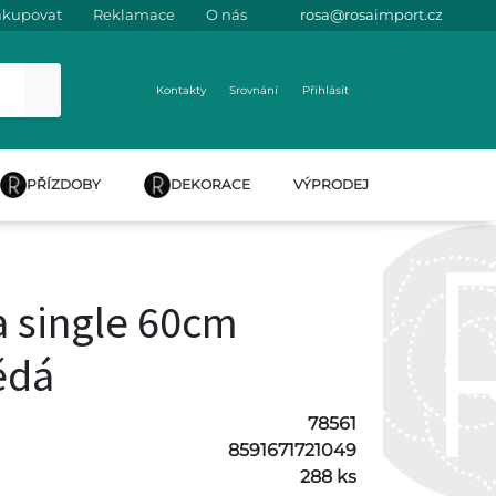
akupovat
Reklamace
O nás
rosa@rosaimport.cz
Kontakty
Srovnání
Přihlásit
PŘÍZDOBY
DEKORACE
VÝPRODEJ
 single 60cm
ědá
78561
8591671721049
288 ks