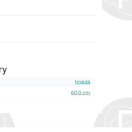
ry
hnědá
60,0 cm