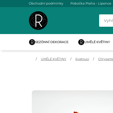
Obchodní podmínky
Pobočka Praha - Lipence
SEZÓNNÍ DEKORACE
UMĚLÉ KVĚTINY
/
UMĚLÉ KVĚTINY
/
Kvetoucí
/
Chryzan