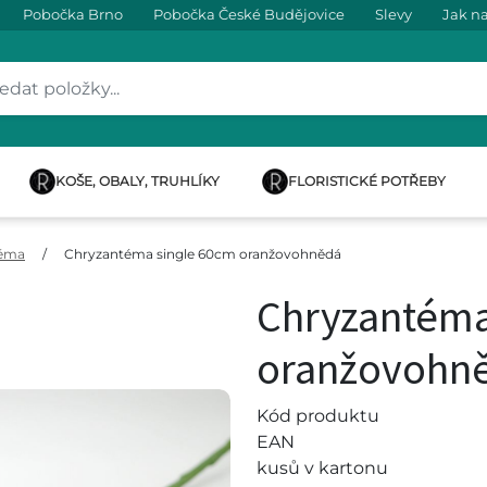
Pobočka Brno
Pobočka České Budějovice
Slevy
Jak n
KOŠE, OBALY, TRUHLÍKY
FLORISTICKÉ POTŘEBY
téma
/
Chryzantéma single 60cm oranžovohnědá
Chryzantéma
oranžovohn
Kód produktu
EAN
kusů v kartonu