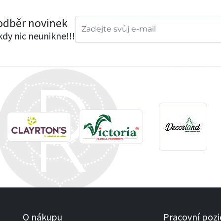
 odběr novinek
ikdy nic neunikne!!!
O nákupu
Pracovní pozi