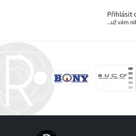
Přihlásit
...už vám n