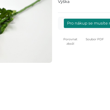
Výška
Pro nákup se musíte r
Porovnat
Soubor PDF
zboží